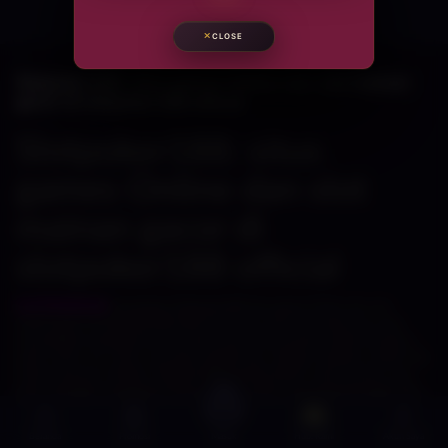
MAIN
CLOSE
Slotpoker188: situs games Online dan slot mainan
gacor di slotpoker188 official
Slotpoker188: situs
games Online dan slot
mainan gacor di
slotpoker188 official
SLOTPOKER188
merupakan Slotpoker188 situs games Online dan slot
mainan gacor di slotpoker188 official dan situs resmi dan terpercaya yang
menyediakan berbagai jenis permainan judi online populer seperti slot gacor,
poker online, live casino, dan game tembak ikan. Dengan tampilan modern dan
sistem keamanan terbaik, Slotpoker188 menjadi pilihan utama pemain yang
ingin merasakan pengalaman bermain game online yang menguntungkan dan
aman di tahun 2025.
Beranda
Promosi
Masuk
Hub. Kami
Akun Saya