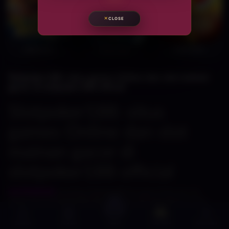
CLOSE
OCEAN KING 3
GALAXY WAR
OCEAN KING 4
Slotpoker188: situs games Online dan slot mainan
gacor di slotpoker188 official
Slotpoker188: situs
games Online dan slot
mainan gacor di
slotpoker188 official
SLOTPOKER188
merupakan Slotpoker188 situs games Online dan slot
mainan gacor di slotpoker188 official dan situs resmi dan terpercaya yang
menyediakan berbagai jenis permainan judi online populer seperti slot gacor,
poker online, live casino, dan game tembak ikan. Dengan tampilan modern dan
Beranda
Promosi
Masuk
Hub. Kami
Akun Saya
sistem keamanan terbaik, Slotpoker188 menjadi pilihan utama pemain yang