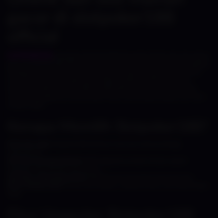
gacor di slotpoker188
official
SLOTPOKER188
merupakan Slotpoker188 situs games Online dan slot mainan
gacor di slotpoker188 official dan situs resmi dan terpercaya yang menyediakan
berbagai jenis permainan judi online populer seperti slot gacor, poker online,
live casino, dan game tembak ikan. Dengan tampilan modern dan sistem
keamanan terbaik, Slotpoker188 menjadi pilihan utama pemain yang ingin
merasakan pengalaman bermain game online yang menguntungkan dan aman
di tahun 2025.
Kenapa Memilih Slotpoker188?
Resmi dan Legal:
Slotpoker188 berlisensi resmi dan diawasi lembaga
internasional.
Slot Gacor Gampang Maxwin:
RTP tinggi dari provider ternama seperti
Pragmatic Play, PG Soft, dan lainnya.
Satu Akun untuk Semua Game:
Nikmati semua permainan dari satu akun.
Bonus Terbesar 2025:
Promo new member, cashback harian, dan referral tanpa
batas.
Fitur Unggulan Slotpoker188