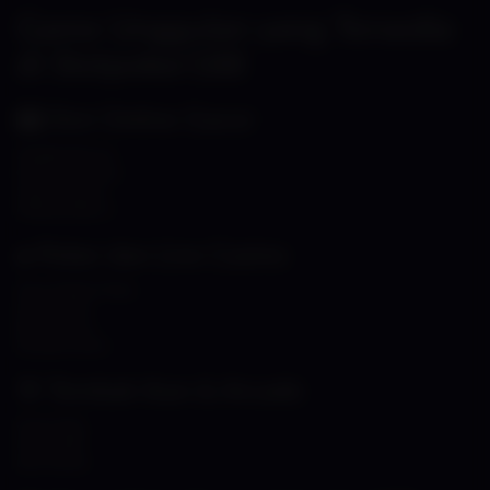
Game Unggulan yang Tersedia
di Slotpoker188
🎰 Slot Online Gacor
Starlight Princess
Gates of Olympus
Sweet Bonanza
Mahjong Ways 2
♠️ Poker dan Live Casino
Texas Hold'em Poker
Domino QQ
Baccarat Live
Roulette Online
🎯 Tembak Ikan & Arcade
Ocean King
Fishing War
Dino Hunter