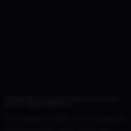
Slotpoker188: situs games Online dan slot mainan
gacor di slotpoker188 official
Slotpoker188: situs games
Online dan slot mainan