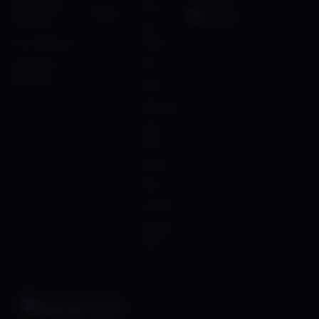
Responsible
Slots
+628227
Referral
Gambling
3938433
Live
Pusat Bantuan
Casino
Syarat dan
Race
Ketentuan
Togel
Olahraga
Crash
Game
Arcade
Poker
E-Sports
Sabung
Ayam
TARUHAN SLOT