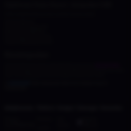
Optimasi Kata Kunci: slotpoker188
Untuk mempermudah pencarian, gunakan keyword seperti:
Slotpoker188 resmi
Link alternatif Slotpoker188
Daftar Slotpoker188 2025
Game slot gacor Slotpoker188
Slotpoker188 gampang maxwin
Kesimpulan
Slotpoker188 adalah pilihan tepat bagi Anda yang mencari
situs judi online
terpercaya dengan peluang menang besar. Nikmati sensasi bermain slot online,
poker, dan berbagai game lainnya di platform terbaik tahun 2025.
🎁
slotpoker188
Daftar sekarang dan klaim bonus terbesar hanya di
Slotpoker188!
Kebijaksanaan
Platform
Kategori
Dukungan
Komunitas
Tentang
Promosi
Hot
slotpoke
SLOTPOKER188
Games
r188_bot
Loyalty