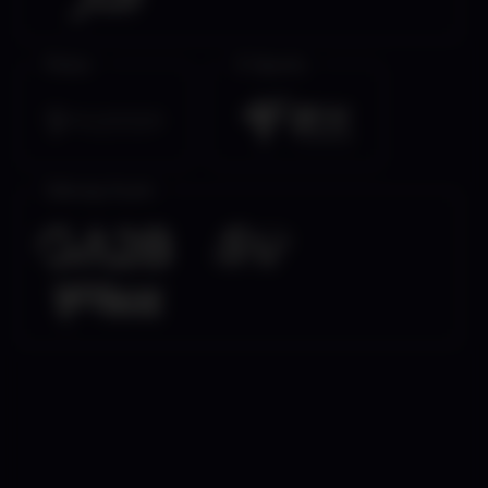
Poker
E-Sports
Sabung Ayam