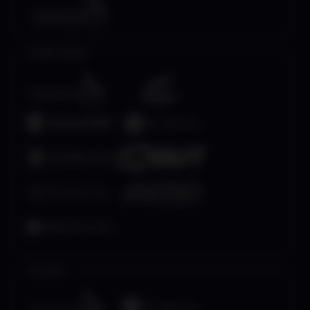
Crash Game
Arcade