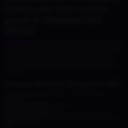
Online dan slot mainan
gacor di slotpoker188
official
SLOTPOKER188
merupakan Slotpoker188 situs games Online dan slot mainan
gacor di slotpoker188 official dan situs resmi dan terpercaya yang menyediakan
berbagai jenis permainan judi online populer seperti slot gacor, poker online,
live casino, dan game tembak ikan. Dengan tampilan modern dan sistem
keamanan terbaik, Slotpoker188 menjadi pilihan utama pemain yang ingin
merasakan pengalaman bermain game online yang menguntungkan dan aman
di tahun 2025.
Kenapa Memilih Slotpoker188?
Resmi dan Legal:
Slotpoker188 berlisensi resmi dan diawasi lembaga
internasional.
Slot Gacor Gampang Maxwin:
RTP tinggi dari provider ternama seperti
Pragmatic Play, PG Soft, dan lainnya.
Satu Akun untuk Semua Game:
Nikmati semua permainan dari satu akun.
Bonus Terbesar 2025:
Promo new member, cashback harian, dan referral tanpa
batas.