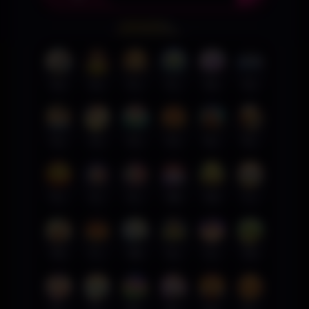
Olympus Fortune
Aztec Rush Bonanza
Cleopatra's Treasure
Colour Game Mega Bonus
Dear Senpai
Gems of Valhalla
Gold Rush Bonanza
HEAVENLY FEAST WITH WUKONG
Hippo Splash
Hunk Cai Shen
REDBEARD TREASURE
Rooster Blitz
Pedas Gila
Sugar Blast
Sugar Blast Frenzy
WILD WITCH SUGAR BONANZA
MAYA TEMPLE OF FORTUNE
TOMYUM BONANZA
Mahjong Beauty
Flame of Fortune
Wonder Ace
Aztec Fortune
Cleopatra's Fortune Ways
Mahjong Dragon Ways