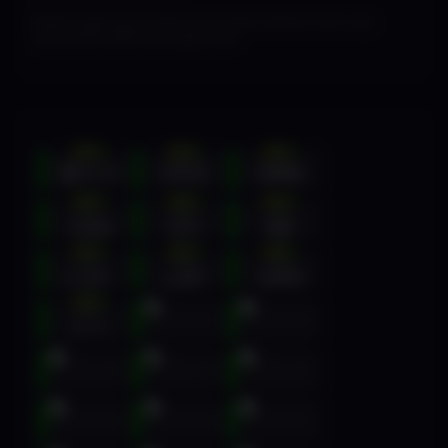
Platform togel yang menarik dari perusahan terbaik di dunia yang
menawarkan hadiah kemenangan besar