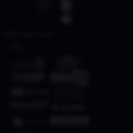
Platform Penyedia Layanan
Slots