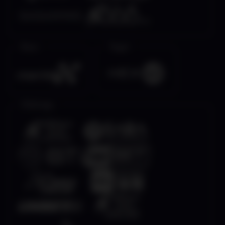
Race
Togel
Olahraga