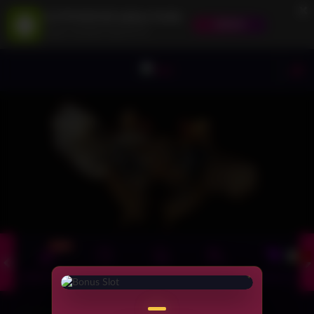
×
SLOTPOKER188 Aplikasi Mobile
UNDUH
Jangan tampilkan lagi hari ini
AGA
CRASH GAME
ARCADE
POKER
E-SPORTS
SABUNG AYAM