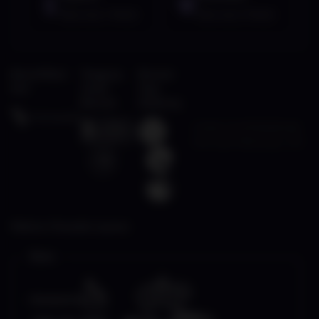
Rata-rata 1 Menit
Rata-rata 3 Menit
Bersertifikasi
Tanggung
Browser
Dari
Jawab
Yang
Bermain
Didukung
©2026 SLOTPOKER188.
Hak cipta dilindungi | 18+
Platform Penyedia Layanan
Slots