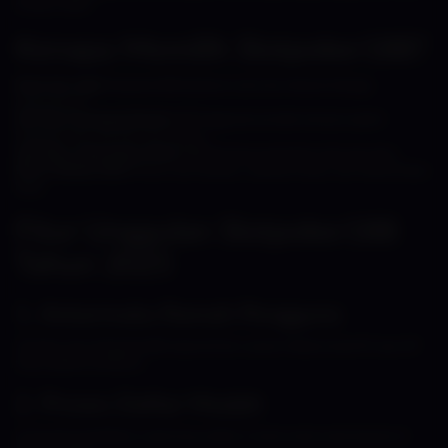
di tahun 2025.
Kenapa Memilih Slotpoker188?
Resmi dan Legal:
Slotpoker188 berlisensi resmi dan diawasi lembaga
internasional.
Slot Gacor Gampang Maxwin:
RTP tinggi dari provider ternama seperti
Pragmatic Play, PG Soft, dan lainnya.
Satu Akun untuk Semua Game:
Nikmati semua permainan dari satu akun.
Bonus Terbesar 2025:
Promo new member, cashback harian, dan referral tanpa
batas.
Fitur Unggulan Slotpoker188
Tahun 2025
1. Antarmuka Ramah Pengguna
Tampilan situs Slotpoker188 responsif dan nyaman diakses lewat PC atau HP
tanpa aplikasi tambahan.
2. Proses Daftar Mudah
Isi formulir pendaftaran cepat hanya dalam 2 menit untuk mulai bermain di