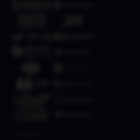
Live Casino