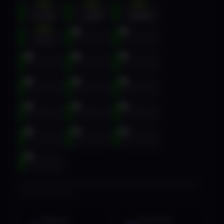
* Selama bank maintenance dan bank offline deposit dan penarikan
tidak dapat diproses
Deposit
Penarikan