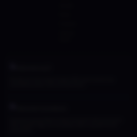
Arcade
Poker
E-Sports
Sabung
Ayam
TARUHAN SLOT
Penyedia slot online dengan beragam pilihan game menarik yang
memudahkan pemain untuk mencapai jackpot
TARUHAN OLAHRAGA
Sportsbook Gaming Platform Terbaik menawarkan lebih banyak game,
odds yang lebih tinggi, dan menyediakan pilihan yang lebih banyak
untuk pemain.