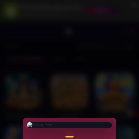
×
SLOTPOKER188 Aplikasi Mobile
UNDUH
Jangan tampilkan lagi hari ini
Yggdrasil
SEMUA PERMAINAN
TOP 20
SLOTS
Redbeards Rum Runners DoubleMax™
Jungle Smash
4 Fantastic Fish Gigablox