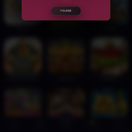
CLOSE
Skylantis 2
Book of Blarney Gigablox
Gunpowder
Hidden Egypt DoubleMax
Golden Triad
Deadly West
Beranda
Promosi
Masuk
Hub. Kami
Akun Saya
Dead Lucky DuoMax™
Runes of Battle
Bob Marlin Goes Deep